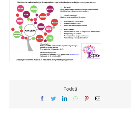
Podeli
Facebook
Twitter
LinkedIn
WhatsApp
Pinterest
Email