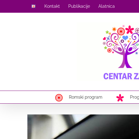
Skip
Kontakt
Publikacije
Alatnica
to
content
Romski program
Pro