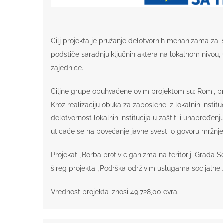
Cilj projekta je pružanje delotvornih mehanizama za i
podstiče saradnju ključnih aktera na lokalnom nivou, u
zajednice.
Ciljne grupe obuhvaćene ovim projektom su: Romi, pred
Kroz realizaciju obuka za zaposlene iz lokalnih insti
delotvornost lokalnih institucija u zaštiti i unapređe
uticaće se na povećanje javne svesti o govoru mržnj
Projekat „Borba protiv ciganizma na teritoriji Grada
šireg projekta „Podrška održivim uslugama socijalne za
Vrednost projekta iznosi 49.728,00 evra.