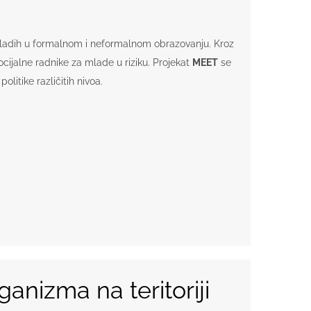
 mladih u formalnom i neformalnom obrazovanju. Kroz
socijalne radnike za mlade u riziku. Projekat
MEET
se
litike različitih nivoa.
ganizma na teritoriji