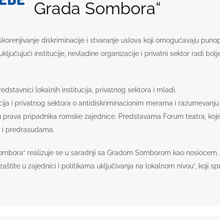
Grada Sombora“
skorenjivanje diskriminacije i stvaranje uslova koji omogućavaju puno
ključujući institucije, nevladine organizacije i privatni sektor radi 
stavnici lokalnih institucija, privatnog sektora i mladi.
tucija i privatnog sektora o antidiskriminacionim merama i razumevanj
nju prava pripadnika romske zajednice. Predstavama Forum teatra, koje ć
e i predrasudama.
 Sombora“ realizuje se u saradnji sa Gradom Somborom kao nosiocem. Tr
štite u zajednici i politikama uključivanja na lokalnom nivou“, koji s