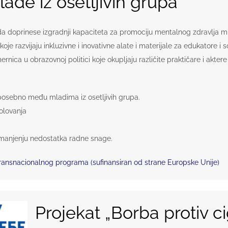
ade iz osetljivih grupa
lj da doprinese izgradnji kapaciteta za promociju mentalnog zdravlja
koje razvijaju inkluzivne i inovativne alate i materijale za edukatore i 
ica u obrazovnoj politici koje okupljaju različite praktičare i aktere po
osebno među mladima iz osetljivih grupa.
olovanja
manjenju nedostatka radne snage.
Transnacionalnog programa (sufinansiran od strane Europske Unije)
Projekat „Borba protiv ci