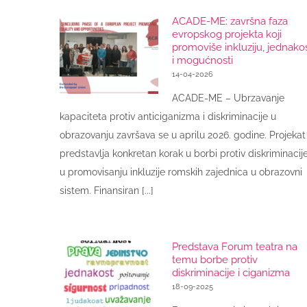
ACADE-ME: završna faza
evropskog projekta koji
promoviše inkluziju, jednako
i mogućnosti
14-04-2026
ACADE-ME – Ubrzavanje
kapaciteta protiv anticiganizma i diskriminacije u
obrazovanju završava se u aprilu 2026. godine. Projekat
predstavlja konkretan korak u borbi protiv diskriminacije
u promovisanju inkluzije romskih zajednica u obrazovni
sistem. Finansiran [...]
Predstava Forum teatra na
temu borbe protiv
diskriminacije i ciganizma
18-09-2025