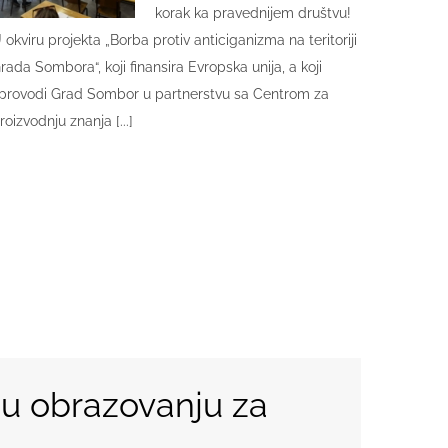
korak ka pravednijem društvu!
 okviru projekta „Borba protiv anticiganizma na teritoriji
rada Sombora“, koji finansira Evropska unija, a koji
provodi Grad Sombor u partnerstvu sa Centrom za
roizvodnju znanja [...]
u obrazovanju za