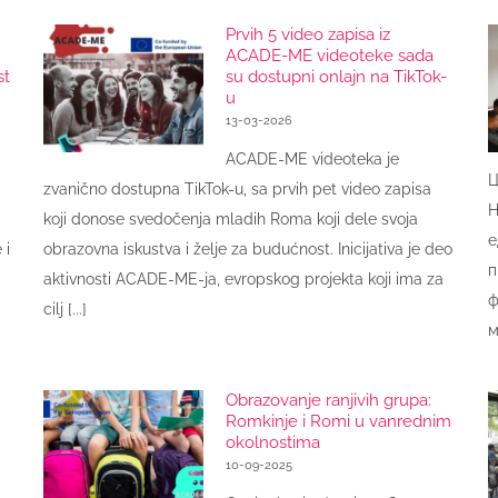
Prvih 5 video zapisa iz
ACADE-ME videoteke sada
st
su dostupni onlajn na TikTok-
u
13-03-2026
ACADE-ME videoteka je
Ц
zvanično dostupna TikTok-u, sa prvih pet video zapisa
Н
koji donose svedočenja mladih Roma koji dele svoja
е
 i
obrazovna iskustva i želje za budućnost. Inicijativa je deo
п
aktivnosti ACADE-ME-ja, evropskog projekta koji ima za
ф
cilj [...]
м
Obrazovanje ranjivih grupa:
Romkinje i Romi u vanrednim
okolnostima
10-09-2025