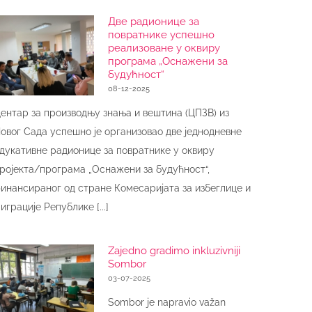
Две радионице за
повратнике успешно
реализоване у оквиру
програма „Оснажени за
будућност“
08-12-2025
ентар за производњу знања и вештина (ЦПЗВ) из
овог Сада успешно је организовао две једнодневне
дукативне радионице за повратнике у оквиру
ројекта/програма „Оснажени за будућност“,
инансираног од стране Комесаријата за избеглице и
играције Републике [...]
Zajedno gradimo inkluzivniji
Sombor
03-07-2025
Sombor je napravio važan