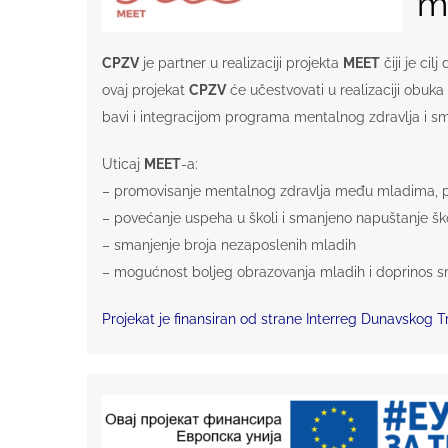
ml
CPZV
je partner u realizaciji projekta
MEET
čiji je ci
ovaj projekat
CPZV
će učestvovati u realizaciji obuka 
bavi i integracijom programa mentalnog zdravlja i smern
Uticaj
MEET
-a:
– promovisanje mentalnog zdravlja među mladima, p
– povećanje uspeha u školi i smanjeno napuštanje šk
– smanjenje broja nezaposlenih mladih
– mogućnost boljeg obrazovanja mladih i doprinos s
Projekat je finansiran od strane Interreg Dunavskog 