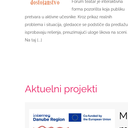
Forum teatar je interaktivna
forma pozorišta koja publiku
pretvara u aktivne učesnike. Kroz prikaz realnih
problema i situacija, gledaoce se podstiče da predlažu 
isprobavaju rešenja, preuzimajući uloge likova na sceni.
Na taj [...]
Aktuelni projekti
M