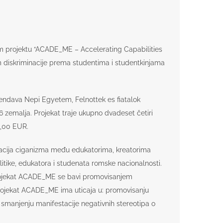
m projektu “ACADE_ME – Accelerating Capabilities
em diskriminacije prema studentima i studentkinjama
endava Nepi Egyetem, Felnottek es fiatalok
6 zemalja. Projekat traje ukupno dvadeset četiri
5,00 EUR.
estacija ciganizma među edukatorima, kreatorima
olitike, edukatora i studenata romske nacionalnosti.
 Projekat ACADE_ME se bavi promovisanjem
a. Projekat ACADE_ME ima uticaja u: promovisanju
 smanjenju manifestacije negativnih stereotipa o