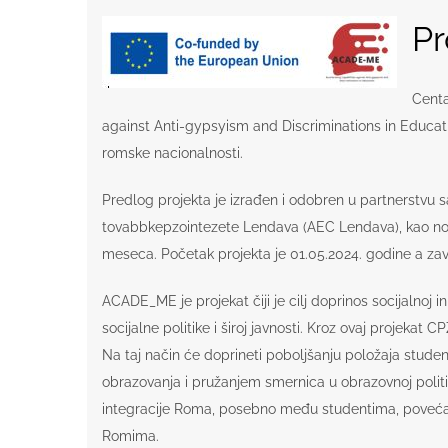
Pr
Centa
against Anti-gypsyism and Discriminations in Educati
romske nacionalnosti.
Predlog projekta je izrađen i odobren u partnerstv
tovabbkepzointezete Lendava (AEC Lendava), kao nosioc
meseca. Početak projekta je 01.05.2024. godine a zav
ACADE_ME je projekat čiji je cilj doprinos socijalnoj
socijalne politike i široj javnosti. Kroz ovaj projekat
Na taj način će doprineti poboljšanju položaja stud
obrazovanja i pružanjem smernica u obrazovnoj politici
integracije Roma, posebno među studentima, povećanju
Romima.