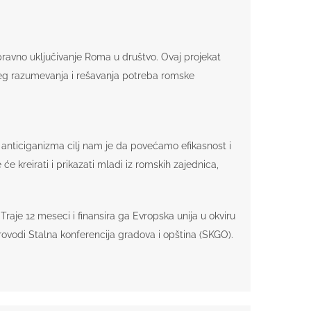
pravno uključivanje Roma u društvo. Ovaj projekat
boljeg razumevanja i rešavanja potreba romske
u anticiganizma cilj nam je da povećamo efikasnost i
e kreirati i prikazati mladi iz romskih zajednica,
aje 12 meseci i finansira ga Evropska unija u okviru
provodi Stalna konferencija gradova i opština (SKGO).