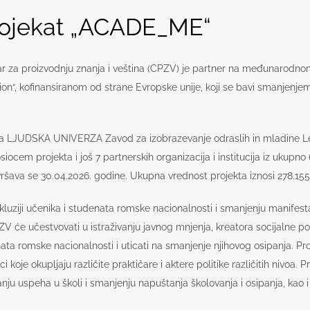
ojekat „ACADE_ME“
r za proizvodnju znanja i veština (CPZV) je partner na međunarodno
on“, kofinansiranom od strane Evropske unije, koji se bavi smanjenj
u sa LJUDSKA UNIVERZA Zavod za izobrazevanje odraslih in mladine L
em projekta i još 7 partnerskih organizacija i institucija iz ukupno 
ršava se 30.04.2026. godine. Ukupna vrednost projekta iznosi 278.15
 inkluziji učenika i studenata romske nacionalnosti i smanjenju manif
 CPZV će učestvovati u istraživanju javnog mnjenja, kreatora socijalne p
enata romske nacionalnosti i uticati na smanjenje njihovog osipanja.
 koje okupljaju različite praktičare i aktere politike različitih nivo
 uspeha u školi i smanjenju napuštanja školovanja i osipanja, kao i