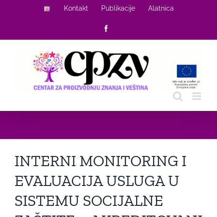
Skip
Kontakt
Publikacije
Alatnica
to
Facebook
content
INTERNI MONITORING I
EVALUACIJA USLUGA U
SISTEMU SOCIJALNE