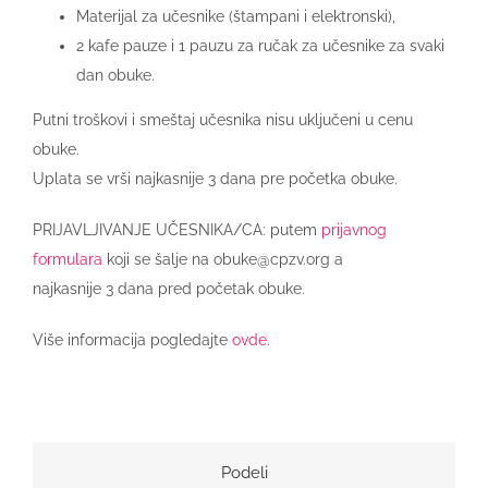
Materijal za učesnike (štampani i elektronski),
2 kafe pauze i 1 pauzu za ručak za učesnike za svaki
dan obuke.
Putni troškovi i smeštaj učesnika nisu uključeni u cenu
obuke.
Uplata se vrši najkasnije 3 dana pre početka obuke.
PRIJAVLJIVANJE UČESNIKA/CA: putem
prijavnog
formulara
koji se šalje na obuke@cpzv.org a
najkasnije 3 dana pred početak obuke.
Više informacija pogledajte
ovde
.
Podeli