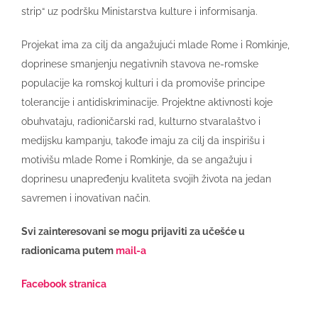
strip“ uz podršku Ministarstva kulture i informisanja.
Projekat ima za cilj da angažujući mlade Rome i Romkinje,
doprinese smanjenju negativnih stavova ne-romske
populacije ka romskoj kulturi i da promoviše principe
tolerancije i antidiskriminacije. Projektne aktivnosti koje
obuhvataju, radioničarski rad, kulturno stvaralaštvo i
medijsku kampanju, takođe imaju za cilj da inspirišu i
motivišu mlade Rome i Romkinje, da se angažuju i
doprinesu unapređenju kvaliteta svojih života na jedan
savremen i inovativan način.
Svi zainteresovani se mogu prijaviti za učešće u
radionicama putem
mail-a
Facebook stranica