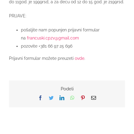
do 11god. je 1999rsd, a za decu od 12 do 15 god. je 2199rsd.
PRIJAVE:
pošaljite nam popunjen prijavni formular
na
francuski.cpzv@gmail.com
pozovite +381 66 97 25 696
Prijavni formular možete preuzeti
ovde
.
Podeli
Facebook
Twitter
LinkedIn
WhatsApp
Pinterest
Email