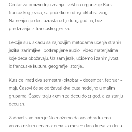
Centar za proizvodnju znanja i veština organizuje Kurs
francuskog jezika, sa početkom od 19. oktobra 2015.
Namenjen je deci uzrasta od 7 do 15 godina, bez
predznanja iz francuskog jezika.
Lekcije su u skladu sa najnovijim metodama učenja stranih
jezika, zanimljive i potkrepljene audio i video materijalima
koje deca obožavaju. Uz sam jezik, učićemo i zanimljivosti
iz francuske kulture, geografije, istorije…
Kurs će imati dva semestra (oktobar – decembar, februar –
maj). Časovi će se održavati dva puta nedeljno u malim
grupama. Časovi traju 45min za decu do 11 god. a za stariju
decu 1h.
Zadovoljstvo nam je što možemo da vas obradujemo
veoma niskim cenama: cena za mesec dana kursa za decu