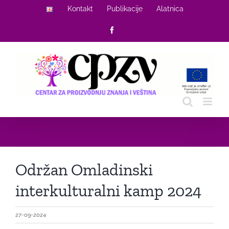
Skip
Kontakt
Publikacije
Alatnica
to
Facebook
content
Održan Omladinski
interkulturalni kamp 2024
27-09-2024