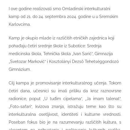
I ove godine realizovali smo Omladinski interkulturalni
kamp od 21. do 24. septembra 2024. godine u u Sremskim
Karlovcima.
Kamp je okupio mlade iz različitih etničkih zajednica koji
pohađaju četiri srednje škole iz Subotice: Srednja
medicinska škola, Tehnička škola „Ivan Sarić“, Gimnazija
„Svetozar Marković“ i Kosztolányi Dezső Tehetséggondozó
Gimnázium.
Cilj kampa je promovisanje interkulturalnog učenja. Tokom
četiri dana, učesnici su imali priliku da kroz raznovrsne
radionice, poput „U tuđim cipelama“, „Ja imam talenat“,
„Foto-safari“, kvizova znanja, istražuju teme kao što su
interkulturalna osetljivost, identiteti i kulturne vrednosti.
Poseban fokus bio je na razumevanju različitih kultura, s