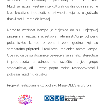
akcentom na prihvatanje i poštovanje kulturnih razlika.
Mladi su razvijali veštine interkulturalnog dijaloga i saradnje
kroz kreativne i edukativne aktivnosti, koje su uključivale
timski rad i umetnički izražaj.
Naročita vrednost Kampa je činjenica da su u njegovoj
pripremi i realizaciji učestvovali alumnisti/kinje odnosno
polaznici/ce kampa iz 2022 i 2023 godine, koji su
samostalno pripremili i realizovali radionice tokom kampa.
Ove radionice su doprinele osvešćivanju i analizi stereotipa
i predrasuda u odnosu na različite ranjive grupe
stanovništva, ali i teme poput rodne ravnopravnosti i
položaja mladih u društvu.
Projekat realizovan je uz podršku Misije OEBS-a u Srbiji.