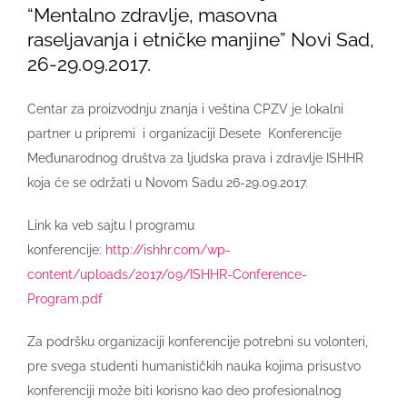
“Mentalno zdravlje, masovna
raseljavanja i etničke manjine” Novi Sad,
26-29.09.2017.
Centar za proizvodnju znanja i veština CPZV je lokalni
partner u pripremi i organizaciji Desete Konferencije
Međunarodnog društva za ljudska prava i zdravlje ISHHR
koja će se održati u Novom Sadu 26-29.09.2017.
Link ka veb sajtu I programu
konferencije:
http://ishhr.com/wp-
content/uploads/2017/09/ISHHR-Conference-
Program.pdf
Za podršku organizaciji konferencije potrebni su volonteri,
pre svega studenti humanističkih nauka kojima prisustvo
konferenciji može biti korisno kao deo profesionalnog