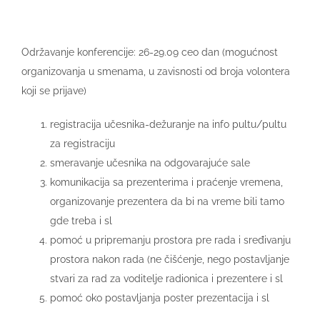
Održavanje konferencije: 26-29.09 ceo dan (mogućnost
organizovanja u smenama, u zavisnosti od broja volontera
koji se prijave)
registracija učesnika-dežuranje na info pultu/pultu
za registraciju
smeravanje učesnika na odgovarajuće sale
komunikacija sa prezenterima i praćenje vremena,
organizovanje prezentera da bi na vreme bili tamo
gde treba i sl
pomoć u pripremanju prostora pre rada i sređivanju
prostora nakon rada (ne čišćenje, nego postavljanje
stvari za rad za voditelje radionica i prezentere i sl
pomoć oko postavljanja poster prezentacija i sl