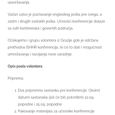
usavršavanja.
Važan uslov je poznavanje engleskog jezika pre svega, a
zatim i drugih svetskih jezika. Učesnici konferencije dolaze
sa svih kontinenata i govornih područja.
Očekujemo i grupu volontera iz Gruzije gde je održana
prethodna ISHHR konferencija, te će to dati i mogućnost
umrežavanja i razvijanja nove saradnje.
Opis posla volontera
Priprema:
Dva pripremna sastanka pre konferencije. Okvirni
datumi sastanaka (još će biti potvrđeni) 22.09.
popodne i 25.09. popodne
Pakovanje materijala za učesnike konferencije