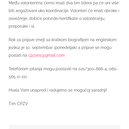
Među volonterima ćemo imati dva tim lidera pa će oni više
biti angažovani oko koordinacije. Volonteri će imati obroke i
osveženje, dobiće potvrde/sertifikate o volontiranju,
preporuke i sl.
Rok za prijave (mejl sa kratkom biografijom na engleskom
jeziku) je 10. septembar (ponedeljak) a prijave se mogu
poslati na
cpzvns@gmail.com
Telefonom pitanja mogu postaviti na 021/300-666-4, 060-
565-0-111
Hvala Vam unapred i radujemo se mogućoj saradnji!
Tim CPZV