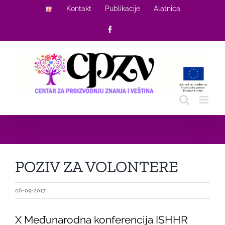
Skip
Kontakt
Publikacije
Alatnica
to
Facebook
content
POZIV ZA VOLONTERE
06-09-2017
X Međunarodna konferencija ISHHR