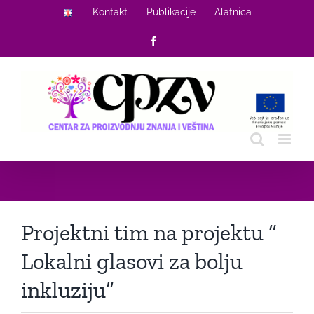
Skip
Kontakt
Publikacije
Alatnica
to
Facebook
content
Projektni tim na projektu “
Lokalni glasovi za bolju
inkluziju”