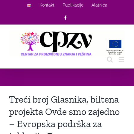
Skip
Kontakt
Publikacije
Alatnica
to
Facebook
content
Treći broj Glasnika, biltena
projekta Ovde smo zajedno
– Evropska podrška za