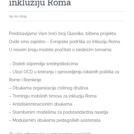
inkluziju Roma
05-01-2015
Predstavljamo Vam treći broj Glasnika, biltena projekta
Ovde smo zajedno – Evropska podrška za inkluziju Roma.
U novom broju možete pročitati o sledećim temama:
– Dodeli stipendija srednjoškolcima
– Ulozi OCD u kreiranju i sprovodjenju lokalnih politika za
Rome i Romkinje
– Obukama organizacija civilnog društva
– Treningu mobilnih timova za inkluziju Roma
– Antidiskriminacionim obukama
– Stambenim modelima za podstandardna naselja
– Modularnim obukama pedagoških asistenata