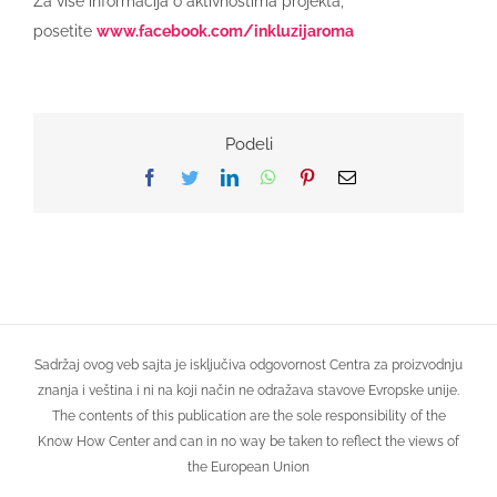
Za više informacija o aktivnostima projekta,
posetite
www.facebook.com/inkluzijaroma
Podeli
Facebook
Twitter
LinkedIn
WhatsApp
Pinterest
Email
Sadržaj ovog veb sajta je isključiva odgovornost Centra za proizvodnju
znanja i veština i ni na koji način ne odražava stavove Evropske unije.
The contents of this publication are the sole responsibility of the
Know How Center and can in no way be taken to reflect the views of
the European Union